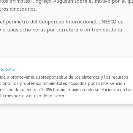
stos animales», agregó Augustin sobre el motivo por el q
ros dinosaurios.
n el perímetro del Geoparque Internacional UNESCO de
do a unas ocho horas por carretera o en tren desde la
ld S.A.S
da a promover el usoresponsable de los sistemas y los recursos
ucionar los problemas ambientales causados por la intervención
nsición de la energía 100% limpia, maximizando su eficiencia en los
 transporte y el uso de la tierra.