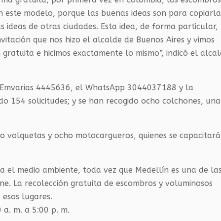
n este modelo, porque las buenas ideas son para copiarla
ideas de otras ciudades. Esta idea, de forma particular,
vitación que nos hizo el alcalde de Buenos Aires y vimos
ratuita e hicimos exactamente lo mismo”, indicó el alca
de Emvarias 4445636, el WhatsApp 3044037188 y la
ido 154 solicitudes; y se han recogido ocho colchones, una
ro volquetas y ocho motocargueros, quienes se capacitar
iva el medio ambiente, toda vez que Medellín es una de la
ne. La recolección gratuita de escombros y voluminosos
 esos lugares.
 a. m. a 5:00 p. m.