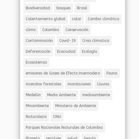
Biodiversidad
bosques
Brasil
Calentamiento global
calor
Cambio climático
clima
Colombia
Conservación
Contaminación
Covid-19
Crisis climatica
Deforestación
Ecociudad
Ecología
Ecosistemas
emisiones de Gases de Efecto Invernadero
Fauna
incendios forestales
inundaciones
Lluvias
Medellin
Medio Ambiente
medioambiente
Minambiente
Ministerio de Ambiente
Naturaleza
ONU
Parques Nacionales Naturales de Colombia
Planeta
reciclaje
salud
Sequía