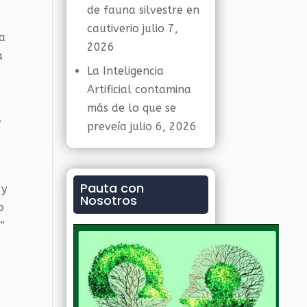
de fauna silvestre en
cautiverio
julio 7,
na
2026
a
La Inteligencia
Artificial contamina
más de lo que se
y
preveía
julio 6, 2026
Pauta con
 y
Nosotros
o
”