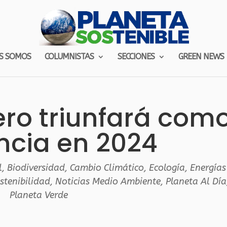
S SOMOS
COLUMNISTAS
SECCIONES
GREEN NEWS
cero triunfará com
ncia en 2024
l
,
Biodiversidad
,
Cambio Climático
,
Ecología
,
Energías
stenibilidad
,
Noticias Medio Ambiente
,
Planeta Al Día
Planeta Verde