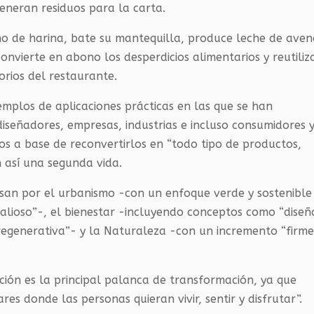
generan residuos para la carta.
o de harina, bate su mantequilla, produce leche de ave
nvierte en abono los desperdicios alimentarios y reutiliz
orios del restaurante.
jemplos de aplicaciones prácticas en las que se han
 diseñadores, empresas, industrias e incluso consumidores 
duos a base de reconvertirlos en “todo tipo de productos,
 así una segunda vida.
asan por el urbanismo -con un enfoque verde y sostenible
valioso”-, el bienestar -incluyendo conceptos como “diseñ
 regenerativa”- y la Naturaleza -con un incremento “firme
ción es la principal palanca de transformación, ya que
es donde las personas quieran vivir, sentir y disfrutar”.