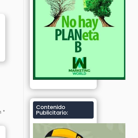
Contenido
Publicitario:
on
*