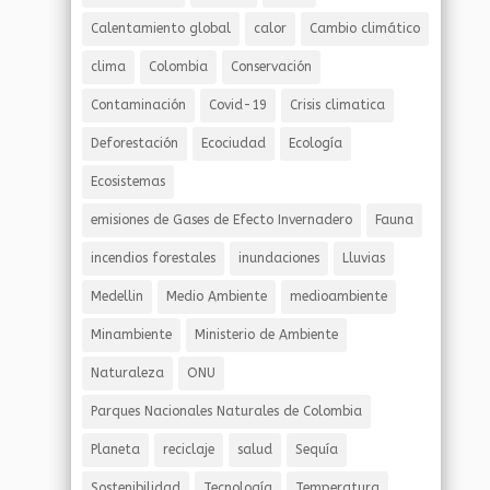
Calentamiento global
calor
Cambio climático
clima
Colombia
Conservación
Contaminación
Covid-19
Crisis climatica
Deforestación
Ecociudad
Ecología
Ecosistemas
emisiones de Gases de Efecto Invernadero
Fauna
incendios forestales
inundaciones
Lluvias
Medellin
Medio Ambiente
medioambiente
Minambiente
Ministerio de Ambiente
Naturaleza
ONU
Parques Nacionales Naturales de Colombia
Planeta
reciclaje
salud
Sequía
Sostenibilidad
Tecnología
Temperatura