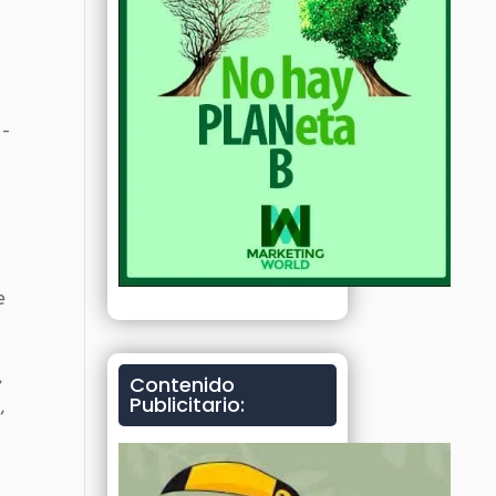
 -
e
,
Contenido
Publicitario:
,