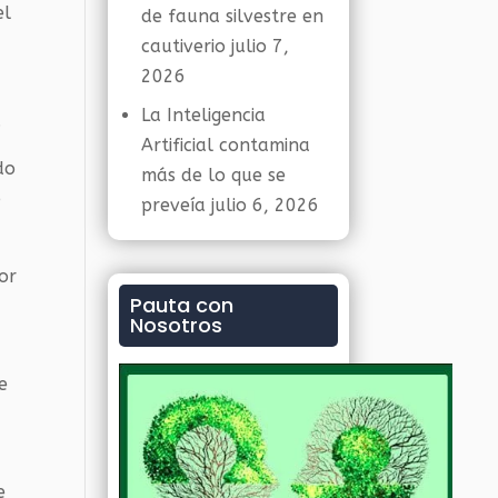
el
de fauna silvestre en
cautiverio
julio 7,
2026
La Inteligencia
.
Artificial contamina
do
más de lo que se
o
preveía
julio 6, 2026
or
Pauta con
Nosotros
e
e