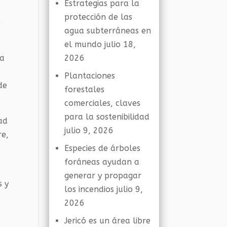
Estrategias para la
protección de las
e
agua subterráneas en
el mundo
julio 18,
ea
2026
Plantaciones
de
forestales
comerciales, claves
para la sostenibilidad
ad
julio 9, 2026
re,
Especies de árboles
foráneas ayudan a
generar y propagar
s y
los incendios
julio 9,
2026
Jericó es un área libre