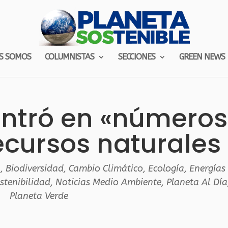
S SOMOS
COLUMNISTAS
SECCIONES
GREEN NEWS
entró en «números
ecursos naturales
l
,
Biodiversidad
,
Cambio Climático
,
Ecología
,
Energías
stenibilidad
,
Noticias Medio Ambiente
,
Planeta Al Día
Planeta Verde