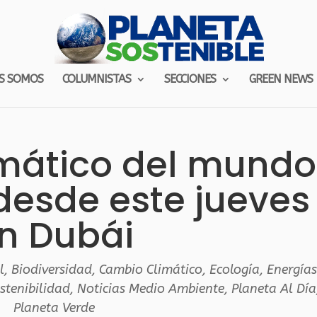
S SOMOS
COLUMNISTAS
SECCIONES
GREEN NEWS
limático del mundo
desde este jueves
n Dubái
l
,
Biodiversidad
,
Cambio Climático
,
Ecología
,
Energía
stenibilidad
,
Noticias Medio Ambiente
,
Planeta Al Día
Planeta Verde