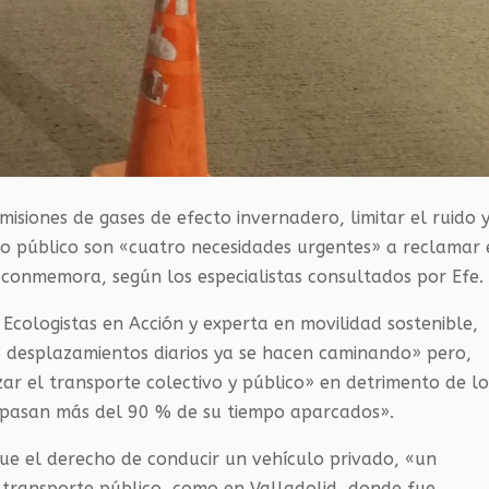
emisiones de gases de efecto invernadero, limitar el ruido 
io público son «cuatro necesidades urgentes» a reclamar
 conmemora, según los especialistas consultados por Efe.
Ecologistas en Acción y experta en movilidad sostenible,
s desplazamientos diarios ya se hacen caminando» pero,
izar el transporte colectivo y público» en detrimento de lo
«pasan más del 90 % de su tiempo aparcados».
ue el derecho de conducir un vehículo privado, «un
 transporte público, como en Valladolid, donde fue