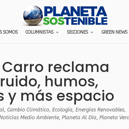
S SOMOS
COLUMNISTAS
SECCIONES
GREEN NEWS
in Carro reclama
ruido, humos,
s y más espacio
al
,
Cambio Climático
,
Ecología
,
Energías Renovables
,
Noticias Medio Ambiente
,
Planeta Al Día
,
Planeta Ver