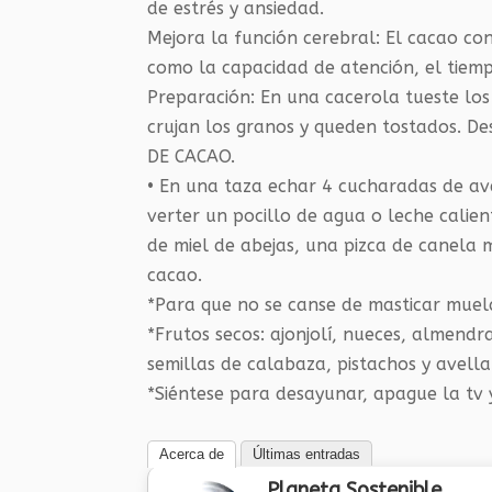
de estrés y ansiedad.
Mejora la función cerebral: El cacao c
como la capacidad de atención, el tiemp
Preparación: En una cacerola tueste lo
crujan los granos y queden tostados. Des
DE CACAO.
• En una taza echar 4 cucharadas de ave
verter un pocillo de agua o leche calie
de miel de abejas, una pizca de canela 
cacao.
*Para que no se canse de masticar muela
*Frutos secos: ajonjolí, nueces, almendr
semillas de calabaza, pistachos y avella
*Siéntese para desayunar, apague la tv 
Acerca de
Últimas entradas
Planeta Sostenible