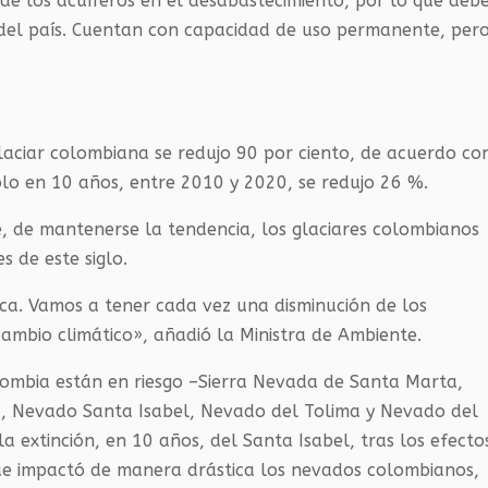
 de los acuíferos en el desabastecimiento, por lo que deb
del país. Cuentan con capacidad de uso permanente, per
laciar colombiana se redujo 90 por ciento, de acuerdo co
lo en 10 años, entre 2010 y 2020, se redujo 26 %.
e, de mantenerse la tendencia, los glaciares colombianos
 de este siglo.
tica. Vamos a tener cada vez una disminución de los
cambio climático», añadió la Ministra de Ambiente.
olombia están en riesgo –Sierra Nevada de Santa Marta,
z, Nevado Santa Isabel, Nevado del Tolima y Nevado del
la extinción, en 10 años, del Santa Isabel, tras los efecto
e impactó de manera drástica los nevados colombianos,