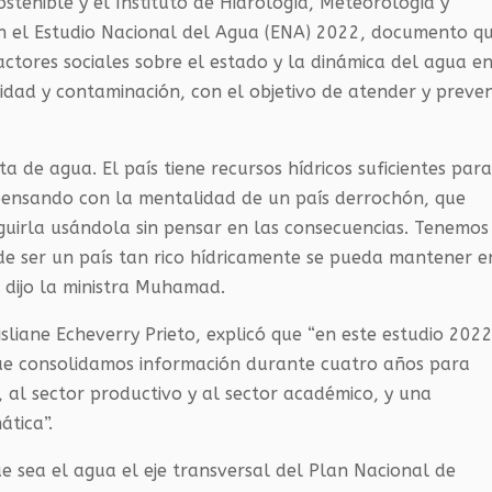
ostenible y el Instituto de Hidrología, Meteorología y
n el Estudio Nacional del Agua (ENA) 2022, documento q
 actores sociales sobre el estado y la dinámica del agua e
idad y contaminación, con el objetivo de atender y preven
 de agua. El país tiene recursos hídricos suficientes par
pensando con la mentalidad de un país derrochón, que
rla usándola sin pensar en las consecuencias. Tenemos
 de ser un país tan rico hídricamente se pueda mantener e
, dijo la ministra Muhamad.
isliane Echeverry Prieto, explicó que “en este estudio 202
que consolidamos información durante cuatro años para
, al sector productivo y al sector académico, y una
ática”.
 sea el agua el eje transversal del Plan Nacional de