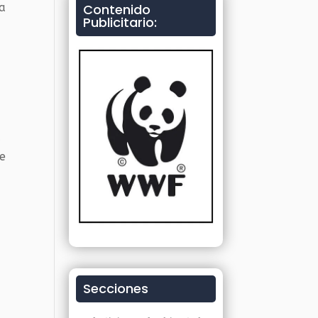
ña
Contenido
Publicitario:
a
de
Secciones