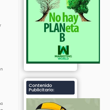
r
en
Contenido
Publicitario:
ha