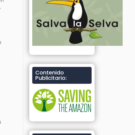
en
o
n
Contenido
Publicitario:
s