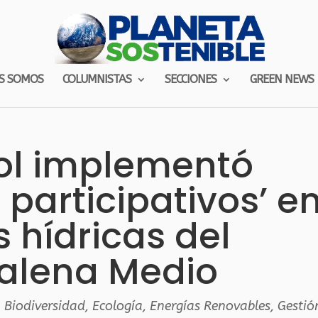
S SOMOS
COLUMNISTAS
SECCIONES
GREEN NEWS
ol implementó
 participativos’ e
s hídricas del
lena Medio
,
Biodiversidad
,
Ecología
,
Energías Renovables
,
Gestió