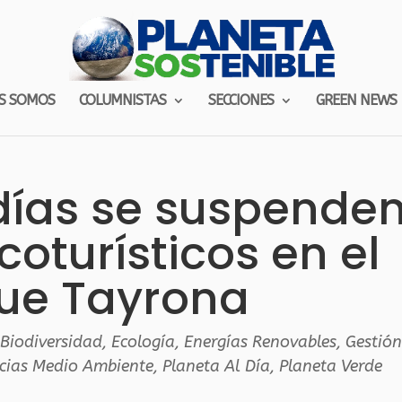
S SOMOS
COLUMNISTAS
SECCIONES
GREEN NEWS
días se suspende
coturísticos en el
ue Tayrona
,
Biodiversidad
,
Ecología
,
Energías Renovables
,
Gestió
cias Medio Ambiente
,
Planeta Al Día
,
Planeta Verde