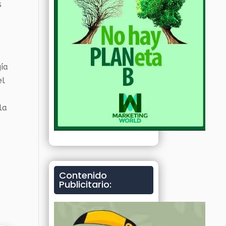
s
ía
el
la
Contenido
Publicitario: