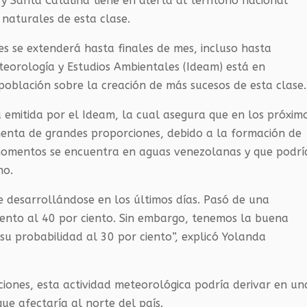
y Santa Catalina tiene en alerta al territorio nacional
naturales de esta clase.
 se extenderá hasta finales de mes, incluso hasta
eteorología y Estudios Ambientales (Ideam) está en
población sobre la creación de más sucesos de esta clase.
 emitida por el Ideam, la cual asegura que en los próxim
enta de grandes proporciones, debido a la formación de
momentos se encuentra en aguas venezolanas y que podrí
no.
e desarrollándose en los últimos días. Pasó de una
iento al 40 por ciento. Sin embargo, tenemos la buena
 su probabilidad al 30 por ciento”, explicó Yolanda
iciones, esta actividad meteorológica podría derivar en un
e afectaría al norte del país.