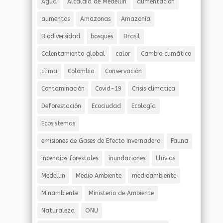
Agua
Alcaldia de Medellín
alimentación
alimentos
Amazonas
Amazonía
Biodiversidad
bosques
Brasil
Calentamiento global
calor
Cambio climático
clima
Colombia
Conservación
Contaminación
Covid-19
Crisis climatica
Deforestación
Ecociudad
Ecología
Ecosistemas
emisiones de Gases de Efecto Invernadero
Fauna
incendios forestales
inundaciones
Lluvias
Medellin
Medio Ambiente
medioambiente
Minambiente
Ministerio de Ambiente
Naturaleza
ONU