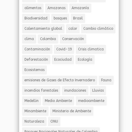
alimentos
Amazonas
Amazonía
Biodiversidad
bosques
Brasil
Calentamiento global
calor
Cambio climático
clima
Colombia
Conservación
Contaminación
Covid-19
Crisis climatica
Deforestación
Ecociudad
Ecología
Ecosistemas
emisiones de Gases de Efecto Invernadero
Fauna
incendios forestales
inundaciones
Lluvias
Medellin
Medio Ambiente
medioambiente
Minambiente
Ministerio de Ambiente
Naturaleza
ONU
Parques Nacionales Naturales de Colombia