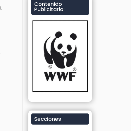
Contenido
l
Publicitario:
y
s
r
Secciones
n