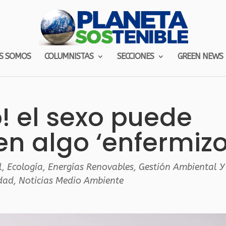
S SOMOS
COLUMNISTAS
SECCIONES
GREEN NEWS
! el sexo puede
en algo ‘enfermizo
l
,
Ecología
,
Energías Renovables
,
Gestión Ambiental Y
idad
,
Noticias Medio Ambiente