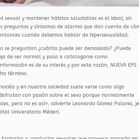
 sexual y mantener hábitos saludables es el ideal; sin
tes preguntas y síntomas de alarma que dan cuenta de có
s entonces cuando debemos hablar de hipersexualidad.
udo se preguntan ¿cuánto puede ser demasiado? ¿Puede
eja de ser normal y pasa a catalogarse como
 información es de su interés y por esta razón, NUEVA EPS
cho término.
onocido y en nuestra sociedad suele verse como algo
 disfrutan con pasión sobre el sexo porque normalmente
bles, pero no es así», advierte Leonardo Gómez Polania, j
tal Universitario Méderi.
e fantasías o conductas sexuales que provoca angustia en