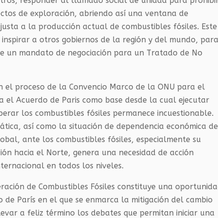
tros, responder al llamado social de unidad para prohibi
ctos de exploración, abriendo así una ventana de
justa a la producción actual de combustibles fósiles. Este
 inspirar a otros gobiernos de la región y del mundo, par
 de un mandato de negociación para un Tratado de No
 el proceso de la Convencio Marco de la
ONU
para el
a el Acuerdo de Paris como base desde la cual ejecutar
perar los combustibles fósiles permanece incuestionable.
imática, así como la situación de dependencia económica d
obal, ante los combustibles fósiles, especialmente su
ción hacia el Norte, genera una necesidad de acción
nternacional en todos los niveles.
ración de Combustibles Fósiles constituye una oportunid
 de París en el que se enmarca la mitigación del cambio
 llevar a feliz término los debates que permitan iniciar una