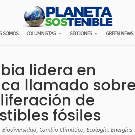
S SOMOS
COLUMNISTAS
SECCIONES
GREEN NEWS
ia lidera en
ica llamado sobr
liferación de
ibles fósiles
,
Biodiversidad
,
Cambio Climático
,
Ecología
,
Energías