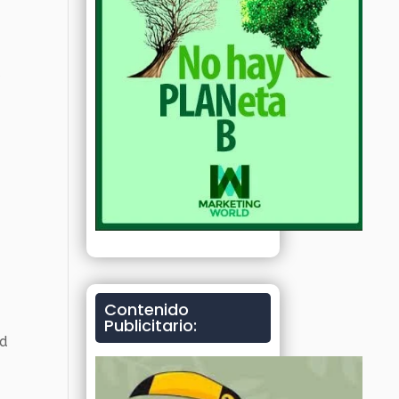
r
a
e
Contenido
Publicitario:
ad