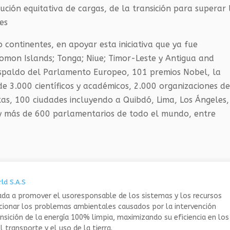
ución equitativa de cargas, de la transición para superar 
les
 continentes, en apoyar esta iniciativa que ya fue
olomon Islands; Tonga; Niue; Timor-Leste y Antigua and
spaldo del Parlamento Europeo, 101 premios Nobel, la
e 3.000 científicos y académicos, 2.000 organizaciones d
istas, 100 ciudades incluyendo a Quibdó, Lima, Los Ángeles,
 y más de 600 parlamentarios de todo el mundo, entre
ld S.A.S
da a promover el usoresponsable de los sistemas y los recursos
ucionar los problemas ambientales causados por la intervención
nsición de la energía 100% limpia, maximizando su eficiencia en los
 transporte y el uso de la tierra.