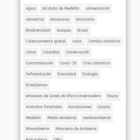
Agua
Alcaldia de Medellín
alimentación
alimentos
Amazonas
Amazonía
Biodiversidad
bosques
Brasil
Calentamiento global
calor
Cambio climático
clima
Colombia
Conservación
Contaminación
Covid-19
Crisis climatica
Deforestación
Ecociudad
Ecología
Ecosistemas
emisiones de Gases de Efecto Invernadero
Fauna
incendios forestales
inundaciones
Lluvias
Medellin
Medio Ambiente
medioambiente
Minambiente
Ministerio de Ambiente
Naturaleza
ONU