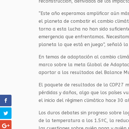
reconstrucción, derivados de los impact
“Este año esperamos amplificar aún más 
el planeta de combatir el cambio climát
torno a esta lucha no han sido suficie
emergencia que enfrentamos. Necesitamo
planeta lo que está en juego”, señaló la 
En temas de adaptación al cambio climá
marco sobre la meta Global de Adaptació
aportar a los resultados del Balance M
El paquete de resultados de la
COP27
mo
pérdidas y daños, algo que los países 
el inicio del régimen climático hace 30 a
Los duros debates sin progreso sobre lo
de la temperatura a los 1.5ºC, la reducc
las cuestiones sobre quién paga y quién 