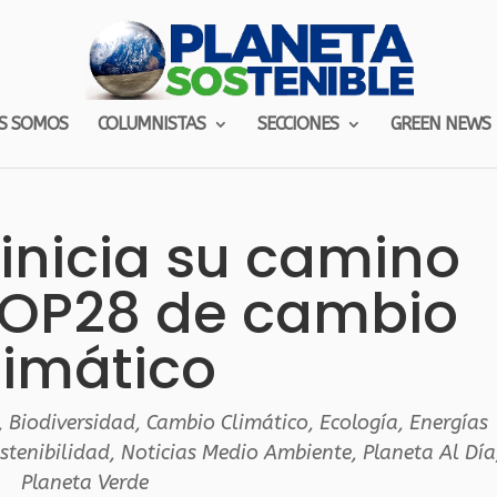
S SOMOS
COLUMNISTAS
SECCIONES
GREEN NEWS
inicia su camino
COP28 de cambio
limático
,
Biodiversidad
,
Cambio Climático
,
Ecología
,
Energías
stenibilidad
,
Noticias Medio Ambiente
,
Planeta Al Día
Planeta Verde