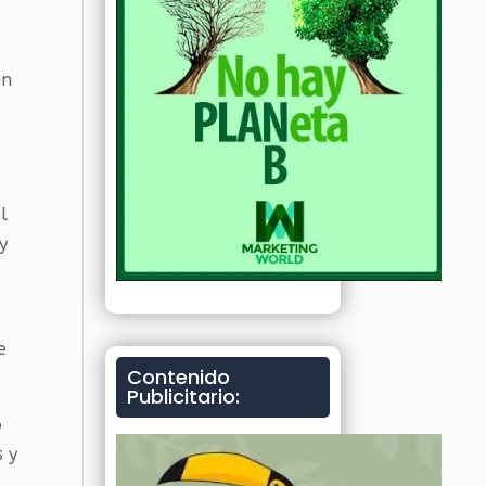
en
l
y
a
e
Contenido
Publicitario:
o
s y