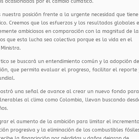
os ocasionados por el cambio climático.
nuestra posición frente a la urgente necesidad que tiene
ico. Creemos que los esfuerzos y los resultados globales 
ntemente ambiciosos en comparación con la magnitud de la
s que esta lucha sea colectiva porque es la vida en el
Ministra.
tico se buscará un entendimiento común y la adopción de
n, que permita evaluar el progreso, facilitar el reporte 
undial.
stró una señal de avance al crear un nuevo fondo par
vulnerables al clima como Colombia, llevan buscando desd
ños.
grar el aumento de la ambición para limitar el increment
ión progresiva y la eliminación de los combustibles fósile
recibe la financiación por pérdidas y daños dejaron de