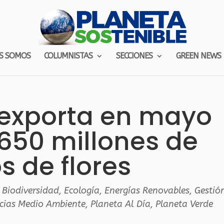
S SOMOS
COLUMNISTAS
SECCIONES
GREEN NEWS
exporta en mayo
650 millones de
os de flores
,
Biodiversidad
,
Ecología
,
Energías Renovables
,
Gestió
cias Medio Ambiente
,
Planeta Al Día
,
Planeta Verde