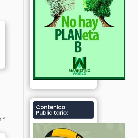
Contenido
Publicitario:
on
*