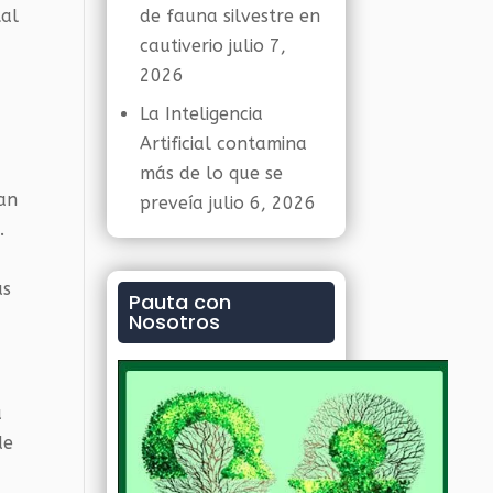
de fauna silvestre en
tal
cautiverio
julio 7,
2026
La Inteligencia
Artificial contamina
más de lo que se
dan
preveía
julio 6, 2026
.
as
Pauta con
Nosotros
a
de