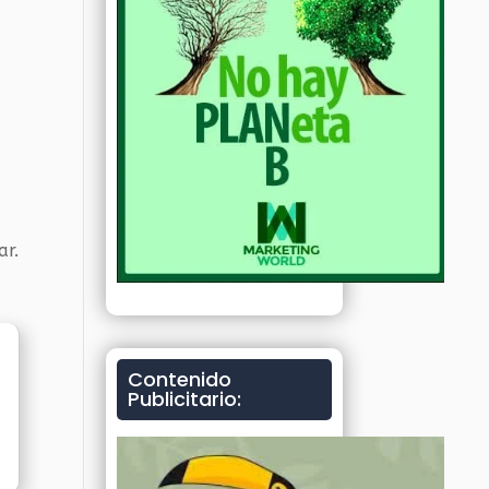
ar
.
Contenido
Publicitario: