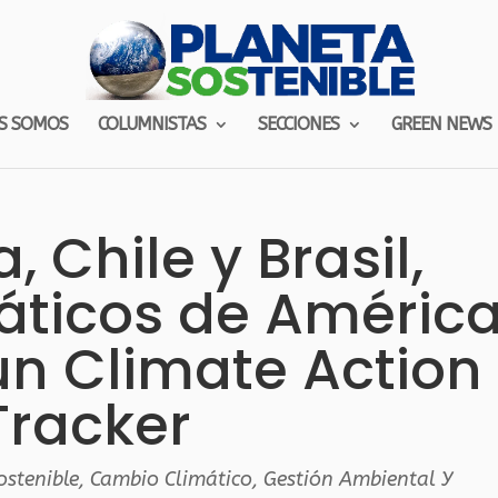
S SOMOS
COLUMNISTAS
SECCIONES
GREEN NEWS
 Chile y Brasil,
máticos de Améric
ún Climate Action
Tracker
ostenible
,
Cambio Climático
,
Gestión Ambiental Y