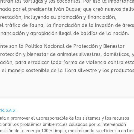
ntran las tortugas y los cocodrilos. Por eso la importanci
onada por el presidente Iván Duque, que creó nuevos delit
estación, incluyendo su promoción y financiación,
el tráfico de fauna, la financiación de la invasión de área
inanciación y apropiación ilegal de baldíos de la nación.
e son la Política Nacional de Protección y Bienestar
otección y bienestar de animales silvestres, domésticos, 
cación, para erradicar toda forma de violencia contra est
 el manejo sostenible de la flora silvestre y los producto
ld S.A.S
da a promover el usoresponsable de los sistemas y los recursos
ucionar los problemas ambientales causados por la intervención
nsición de la energía 100% limpia, maximizando su eficiencia en los