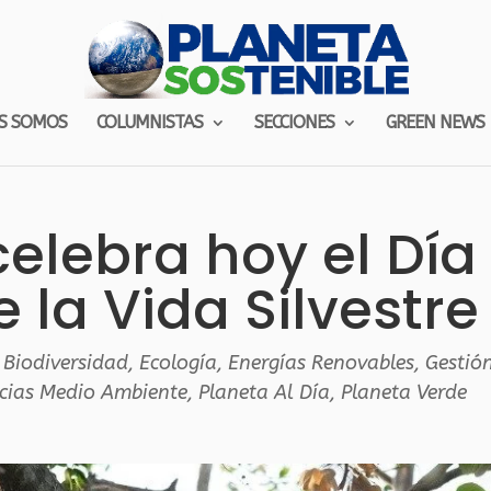
S SOMOS
COLUMNISTAS
SECCIONES
GREEN NEWS
elebra hoy el Día
 la Vida Silvestre
,
Biodiversidad
,
Ecología
,
Energías Renovables
,
Gestió
cias Medio Ambiente
,
Planeta Al Día
,
Planeta Verde