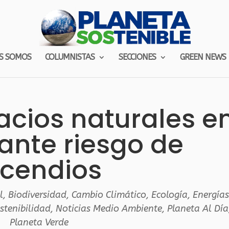
S SOMOS
COLUMNISTAS
SECCIONES
GREEN NEWS
acios naturales e
ante riesgo de
ncendios
l
,
Biodiversidad
,
Cambio Climático
,
Ecología
,
Energía
stenibilidad
,
Noticias Medio Ambiente
,
Planeta Al Día
Planeta Verde