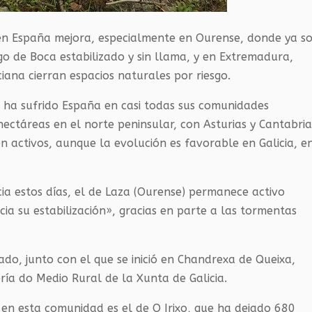
s en España mejora, especialmente en Ourense, donde ya s
go de Boca estabilizado y sin llama, y en Extremadura,
ana cierran espacios naturales por riesgo.
e ha sufrido España en casi todas sus comunidades
ectáreas en el norte peninsular, con Asturias y Cantabri
n activos, aunque la evolución es favorable en Galicia, e
ia estos días, el de Laza (Ourense) permanece activo
a su estabilización», gracias en parte a las tormentas
o, junto con el que se inició en Chandrexa de Queixa,
ría do Medio Rural de la Xunta de Galicia.
 en esta comunidad es el de O Irixo, que ha dejado 680