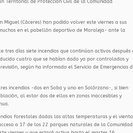
an Territorial de Protección Civil de la Comunidad
.
on Miguel
(Cáceres)
han podido volver este viernes a sus
muchos en el pabellón deportivo de Moraleja- ante la
e tres días siete incendios que continúan activos después
oducido cuatro que se habían dado ya por controlados y
revisión, según ha informado el Servicio de Emergencias d
tres incendios -dos en Soba y uno en Solórzano-, si bien
lación, al estar dos de ellos en zonas inaccesibles y
nua.
endios forestales dadas las altas temperaturas y el vient
 acceso a 17 de los 22 parques naturales de la Comunidad
te viernes y que estará activa hasta el martes 16.