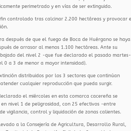
icamente perimetrado y en vías de ser extinguido.
 fin controlado tras calcinar 2.200 hectáreas y provocar 
ión.
ra después de que el fuego de Boca de Huérgano
se haya
espués de
arrasar
al menos 1.100 hectárea
s
.
Ante su
ebajado del nivel 2 -que fue declarado el pasado martes-
el 0 a 3 de menor a mayor intensidad).
tinción distribuidos por los 3 sectores que continúan
a atender cualquier reproducción que pueda surgir.
 declarado el miércoles en esta comarca cacereña se
 en nivel 1 de peligrosidad, con 25 efectivos -entre
e vigilancia, control y liquidación de zonas calientes.
levado a la Consejería de Agricultura, Desarrollo Rural,