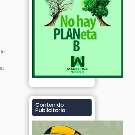
 de
el
Contenido
Publicitario:
o