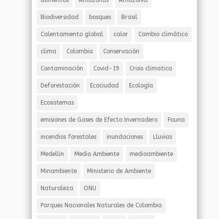
alimentos
Amazonas
Amazonía
Biodiversidad
bosques
Brasil
Calentamiento global
calor
Cambio climático
clima
Colombia
Conservación
Contaminación
Covid-19
Crisis climatica
Deforestación
Ecociudad
Ecología
Ecosistemas
emisiones de Gases de Efecto Invernadero
Fauna
incendios forestales
inundaciones
Lluvias
Medellin
Medio Ambiente
medioambiente
Minambiente
Ministerio de Ambiente
Naturaleza
ONU
Parques Nacionales Naturales de Colombia