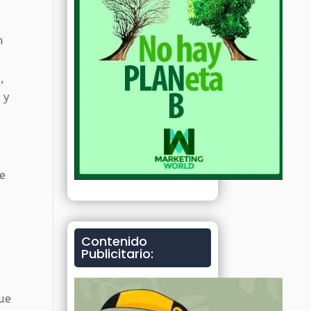
n
,
 y
se
Contenido
Publicitario:
que