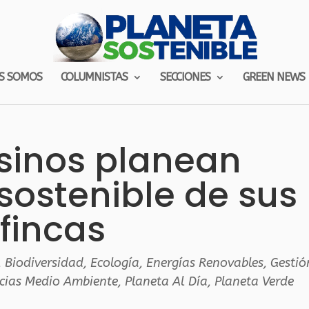
S SOMOS
COLUMNISTAS
SECCIONES
GREEN NEWS
inos planean
 sostenible de sus
fincas
,
Biodiversidad
,
Ecología
,
Energías Renovables
,
Gestió
cias Medio Ambiente
,
Planeta Al Día
,
Planeta Verde