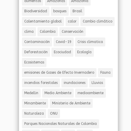
alimentos
Amazonas
Amazonía
Biodiversidad
bosques
Brasil
Calentamiento global
calor
Cambio climático
clima
Colombia
Conservación
Contaminación
Covid-19
Crisis climatica
Deforestación
Ecociudad
Ecología
Ecosistemas
emisiones de Gases de Efecto Invernadero
Fauna
incendios forestales
inundaciones
Lluvias
Medellin
Medio Ambiente
medioambiente
Minambiente
Ministerio de Ambiente
Naturaleza
ONU
Parques Nacionales Naturales de Colombia