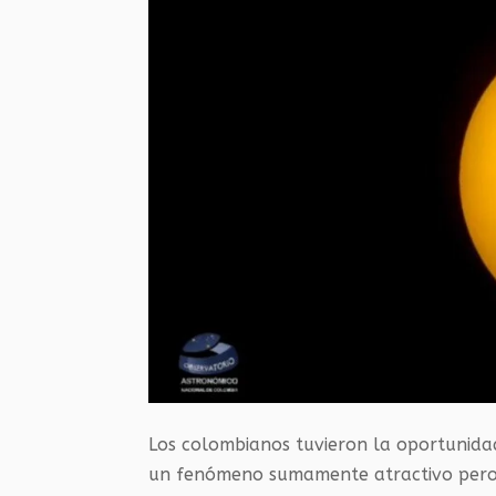
Los colombianos tuvieron la oportunida
un fenómeno sumamente atractivo pero q