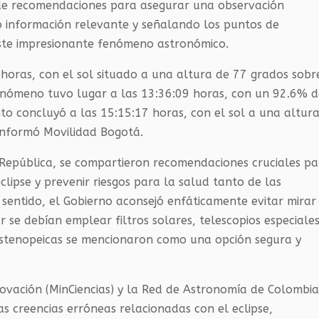
e de recomendaciones para asegurar una observación
o información relevante y señalando los puntos de
ste impresionante fenómeno astronómico.
16 horas, con el sol situado a una altura de 77 grados sobr
fenómeno tuvo lugar a las 13:36:09 horas, con un 92.6% d
nto concluyó a las 15:15:17 horas, con el sol a una altur
 informó Movilidad Bogotá.
 República, se compartieron recomendaciones cruciales p
lipse y prevenir riesgos para la salud tanto de las
sentido, el Gobierno aconsejó enfáticamente evitar mirar
r se debían emplear filtros solares, telescopios especiales
estenopeicas se mencionaron como una opción segura y
nnovación (MinCiencias) y la Red de Astronomía de Colombi
as creencias erróneas relacionadas con el eclipse,