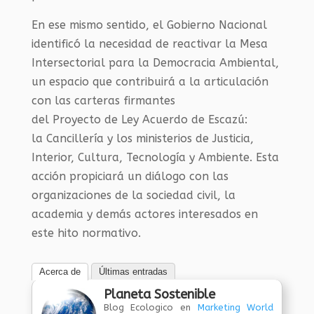
En ese mismo sentido,
el Gobierno Naciona
l
identificó
la necesidad de reactivar la Mesa
Intersectorial para la Democracia Ambiental
,
u
n espacio que
contribuirá a
la articulación
con las carteras firmantes
del
P
royecto
de
L
ey
Acuerdo de
Escazú:
la
Cancillería
y los ministerios
de Justicia,
Interior, Cultura,
Tecnología
y
Ambiente.
Est
a
acción
propiciará
un diálogo con las
organizaciones de la sociedad civil, la
academia y demás actores interesados en
este hito
normativo.
Acerca de
Últimas entradas
Planeta Sostenible
Blog Ecologico
en
Marketing World