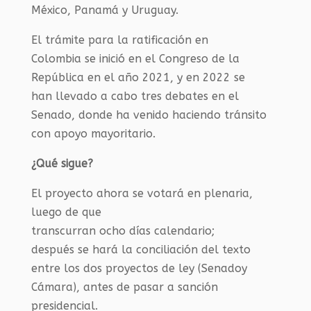
México, Panamá y Uruguay.
El trámite para
la
ratificación
en
Colombia
se
inició en
el Congreso de la
República
e
n el
año
202
1
,
y
en 2022
se
han
llevado a cabo tres
debates en el
Senado
,
donde
ha venido haciendo tránsito
con apoyo
mayoritari
o
.
¿Qué sigue?
El proyecto ahora se
votará en
plenaria
,
luego de que
transcurran
ocho
días
calendario
;
después
se
h
ará
la conciliación del texto
entre los dos proyectos de ley
(Senado
y
Cámara
)
, antes de pasar
a sanción
presidencial.