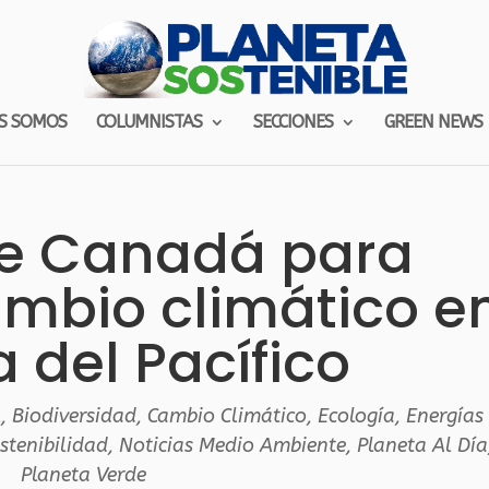
S SOMOS
COLUMNISTAS
SECCIONES
GREEN NEWS
de Canadá para
mbio climático e
a del Pacífico
l
,
Biodiversidad
,
Cambio Climático
,
Ecología
,
Energías
stenibilidad
,
Noticias Medio Ambiente
,
Planeta Al Día
Planeta Verde