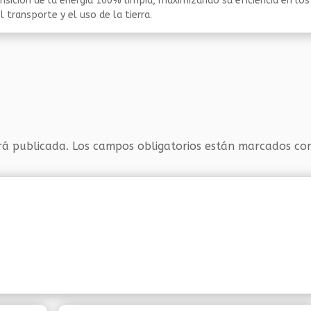
nsición de la energía 100% limpia, maximizando su eficiencia en los
 transporte y el uso de la tierra.
rá publicada.
Los campos obligatorios están marcados c