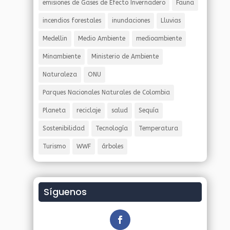
emisiones de Gases de Efecto Invernadero
Fauna
incendios forestales
inundaciones
Lluvias
Medellin
Medio Ambiente
medioambiente
Minambiente
Ministerio de Ambiente
Naturaleza
ONU
Parques Nacionales Naturales de Colombia
Planeta
reciclaje
salud
Sequía
Sostenibilidad
Tecnología
Temperatura
Turismo
WWF
árboles
Síguenos