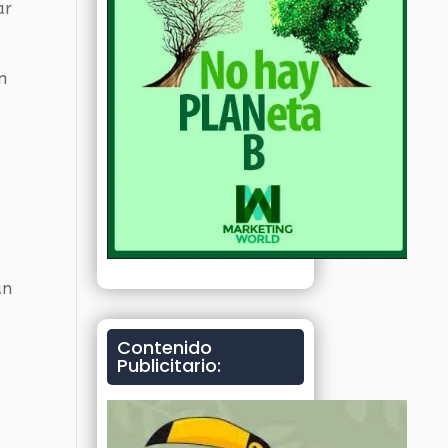
ar
n
an
Contenido
Publicitario: