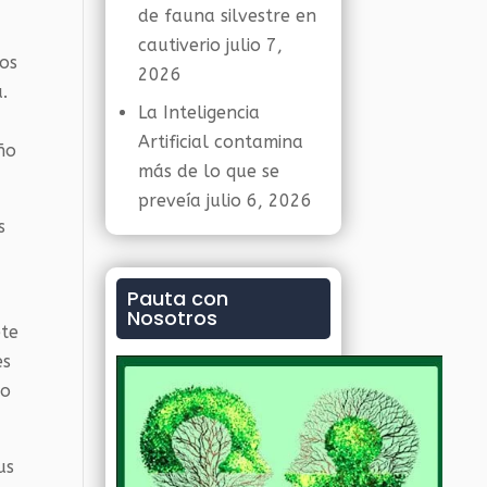
de fauna silvestre en
cautiverio
julio 7,
ros
2026
.
La Inteligencia
Artificial contamina
ño
más de lo que se
preveía
julio 6, 2026
s
Pauta con
Nosotros
ete
es
no
us