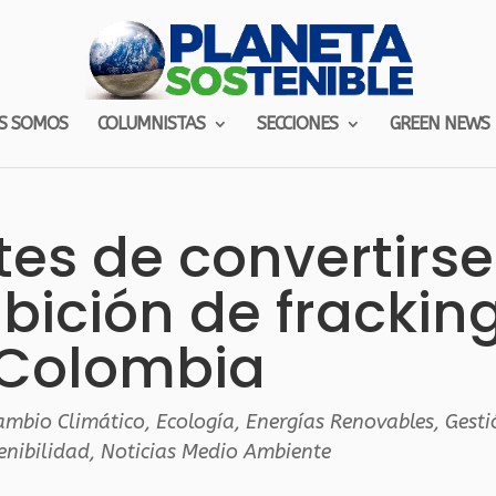
S SOMOS
COLUMNISTAS
SECCIONES
GREEN NEWS
es de convertirse
ibición de frackin
 Colombia
ambio Climático
,
Ecología
,
Energías Renovables
,
Gesti
enibilidad
,
Noticias Medio Ambiente