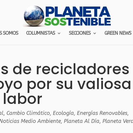
S SOMOS
COLUMNISTAS
SECCIONES
GREEN NEWS
s de recicladores
yo por su valiosa
labor
al
,
Cambio Climático
,
Ecología
,
Energías Renovables
,
Noticias Medio Ambiente
,
Planeta Al Día
,
Planeta Ver