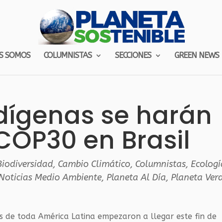
S SOMOS
COLUMNISTAS
SECCIONES
GREEN NEWS
dígenas se harán
 COP30 en Brasil
Biodiversidad
,
Cambio Climático
,
Columnistas
,
Ecologí
Noticias Medio Ambiente
,
Planeta Al Día
,
Planeta Ver
as de toda América Latina empezaron a llegar este fin de