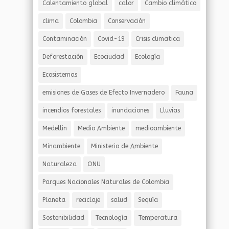
Calentamiento global
calor
Cambio climático
clima
Colombia
Conservación
Contaminación
Covid-19
Crisis climatica
Deforestación
Ecociudad
Ecología
Ecosistemas
emisiones de Gases de Efecto Invernadero
Fauna
incendios forestales
inundaciones
Lluvias
Medellin
Medio Ambiente
medioambiente
Minambiente
Ministerio de Ambiente
Naturaleza
ONU
Parques Nacionales Naturales de Colombia
Planeta
reciclaje
salud
Sequía
Sostenibilidad
Tecnología
Temperatura