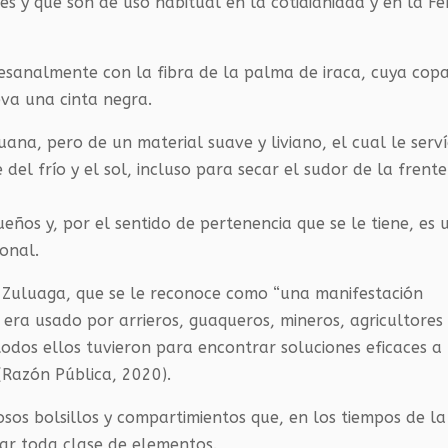
s y que son de uso habitual en la cotidianidad y en la Fe
esanalmente con la fibra de la palma de iraca, cuya cop
eva una cinta negra.
ana, pero de un material suave y liviano, el cual le serv
 del frío y el sol, incluso para secar el sudor de la frente
ueños y, por el sentido de pertenencia que se le tiene, es 
ional.
n Zuluaga, que se le reconoce como “una manifestación
 era usado por arrieros, guaqueros, mineros, agricultores
odos ellos tuvieron para encontrar soluciones eficaces a
(Razón Pública, 2020).
sos bolsillos y compartimientos que, en los tiempos de la
gar toda clase de elementos.