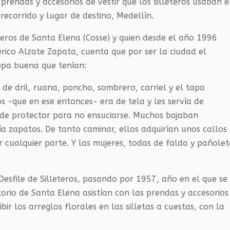
 prendas y accesorios de vestir que los silleteros usaban 
recorrido y lugar de destino, Medellín.
eteros de Santa Elena (Cosse) y quien desde el año 1996
derico Alzate Zapata, cuenta que por ser la ciudad el
opa buena que tenían:
e dril, ruana, poncho, sombrero, carriel y el tapa
os -que en ese entonces- era de tela y les servía de
de protector para no ensuciarse. Muchos bajaban
a zapatos. De tanto caminar, ellos adquirían unos callos
r cualquier parte. Y las mujeres, todas de falda y pañolet
Desfile de Silleteros, pasando por 1957, año en el que se
itorio de Santa Elena asistían con las prendas y accesorios
ir los arreglos florales en las silletas a cuestas, con la