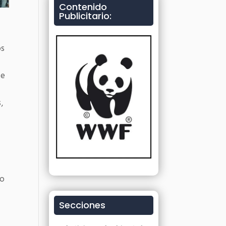
Contenido
Publicitario:
os
de
,
lo
Secciones