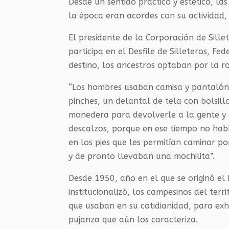
Desde un sentido práctico y estético, las
la época eran acordes con su actividad, 
El presidente de la Corporación de Sill
participa en el Desfile de Silleteros, Fe
destino, los ancestros optaban por la r
“Los hombres usaban camisa y pantalón d
pinches, un delantal de tela con bolsill
monedera para devolverle a la gente y 
descalzos, porque en ese tiempo no habí
en los pies que les permitían caminar po
y de pronto llevaban una mochilita”.
Desde 1950, año en el que se originó el 
institucionalizó, los campesinos del terr
que usaban en su cotidianidad, para exhib
pujanza que aún los caracteriza.