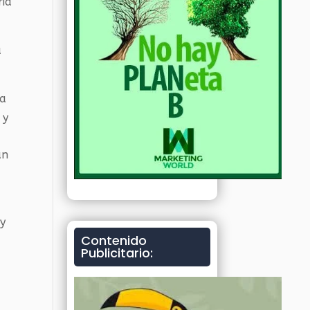
ria
a
ía
 y
un
 y
Contenido
Publicitario: