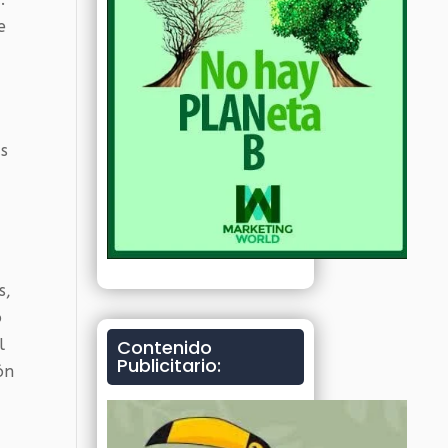
e
as
s,
o
l
Contenido
Publicitario:
ón