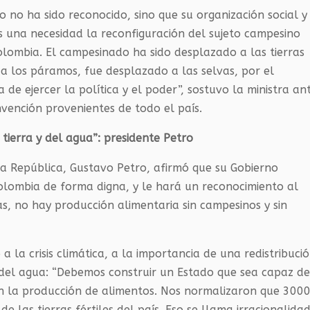
 no ha sido reconocido, sino que su organización social y
 Es una necesidad la reconfiguración del sujeto campesino
Colombia. El campesinado ha sido desplazado a las tierras
 a los páramos, fue desplazado a las selvas, por el
 de ejercer la política y el poder”, sostuvo la ministra an
nvención provenientes de todo el país.
tierra y del agua”: presidente Petro
la República, Gustavo Petro, afirmó que su Gobierno
olombia de forma digna, y le hará un reconocimiento al
, no hay producción alimentaria sin campesinos y sin
ó a la crisis climática, a la importancia de una redistribuci
ón del agua: “Debemos construir un Estado que sea capaz d
en la producción de alimentos. Nos normalizaron que 300
 las tierras fértiles del país. Eso se llama irracionalidad