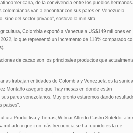
 latinoamericana, de la convivencia entre los pueblos hermanos
icas colombianas van a encontrar con sus pares en Venezuela
sino del sector privado”, sostuvo la ministra.
 Agricultura, Colombia exportó a Venezuela US$149 millones en
de 2022, lo que representó un incremento de 118% comparado c
s).
raciones de cacao son los principales productos que actualment
nas trabajan entidades de Colombia y Venezuela es la sanid
 López Montaño aseguró que “hay mesas en donde están
mo sus pares venezolanos. Muy pronto estaremos dando resultad
s países”.
cultura Productiva y Tierras, Wilmar Alfredo Castro Soteldo, afir
arrollado y que con más frecuencia se ha reunido es la de