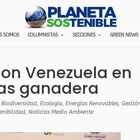
S SOMOS
COLUMNISTAS
SECCIONES
GREEN NEWS
con Venezuela en
zas ganadera
,
Biodiversidad
,
Ecología
,
Energías Renovables
,
Gestió
enibilidad
,
Noticias Medio Ambiente