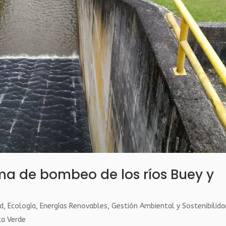
ma de bombeo de los ríos Buey y
ad
,
Ecología
,
Energías Renovables
,
Gestión Ambiental y Sostenibilida
ta Verde