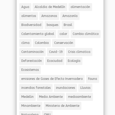
Agua
Alcaldia de Medellín
alimentación
alimentos
Amazonas
Amazonía
Biodiversidad
bosques
Brasil
Calentamiento global
calor
Cambio climático
clima
Colombia
Conservación
Contaminación
Covid-19
Crisis climatica
Deforestación
Ecociudad
Ecología
Ecosistemas
emisiones de Gases de Efecto Invernadero
Fauna
incendios forestales
inundaciones
Lluvias
Medellin
Medio Ambiente
medioambiente
Minambiente
Ministerio de Ambiente
Naturaleza
ONU