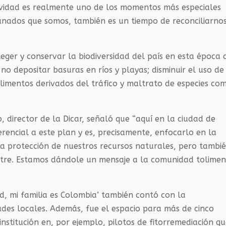
 Navidad es realmente uno de los momentos más especiales
unados que somos, también es un tiempo de reconciliarno
ger y conservar la biodiversidad del país en esta época 
 no depositar basuras en ríos y playas; disminuir el uso de
alimentos derivados del tráfico y maltrato de especies co
, director de la Dicar, señaló que “aquí en la ciudad de
erencial a este plan y es, precisamente, enfocarlo en la
la protección de nuestros recursos naturales, pero tambi
estre. Estamos dándole un mensaje a la comunidad tolime
d, mi familia es Colombia’ también contó con la
dades locales. Además, fue el espacio para más de cinco
institución en, por ejemplo, pilotos de fitorremediación q