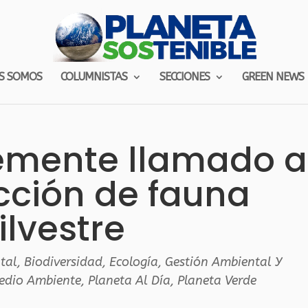
S SOMOS
COLUMNISTAS
SECCIONES
GREEN NEWS
emente llamado a
cción de fauna
ilvestre
tal
,
Biodiversidad
,
Ecología
,
Gestión Ambiental Y
Medio Ambiente
,
Planeta Al Día
,
Planeta Verde