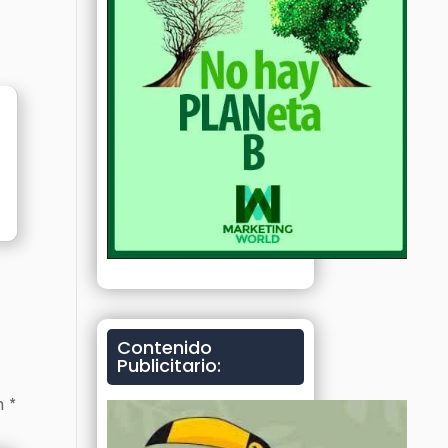
Contenido
Publicitario:
on
*