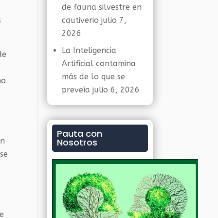
de fauna silvestre en
s
cautiverio
julio 7,
2026
La Inteligencia
de
Artificial contamina
más de lo que se
mo
preveía
julio 6, 2026
Pauta con
én
Nosotros
nse
ue