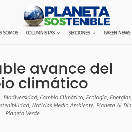
S SOMOS
COLUMNISTAS
SECCIONES
GREEN NEWS
able avance del
o climático
l
,
Biodiversidad
,
Cambio Climático
,
Ecología
,
Energías
stenibilidad
,
Noticias Medio Ambiente
,
Planeta Al Día
Planeta Verde