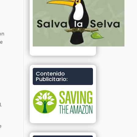
on
de
Contenido
Publicitario:
l
e