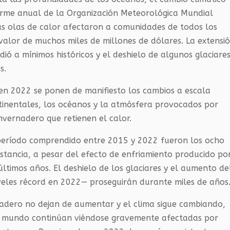
orme anual de la Organización Meteorológica Mundial
las olas de calor afectaron a comunidades de todos los
valor de muchos miles de millones de dólares. La extensi
dió a mínimos históricos y el deshielo de algunos glaciare
s.
 en 2022 se ponen de manifiesto los cambios a escala
tinentales, los océanos y la atmósfera provocados por
nvernadero que retienen el calor.
 período comprendido entre 2015 y 2022 fueron los ocho
nstancia, a pesar del efecto de enfriamiento producido po
últimos años. El deshielo de los glaciares y el aumento de
veles récord en 2022— proseguirán durante miles de años
nadero no dejan de aumentar y el clima sigue cambiando,
el mundo continúan viéndose gravemente afectadas por