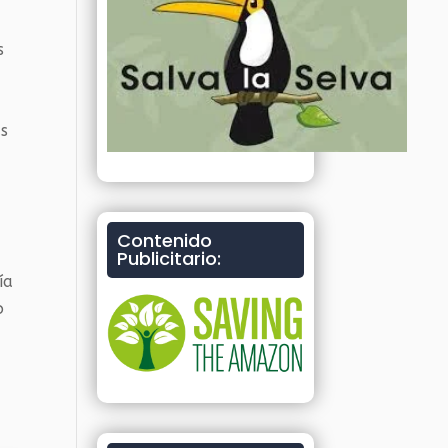
s
as
Contenido
a
Publicitario:
ía
o