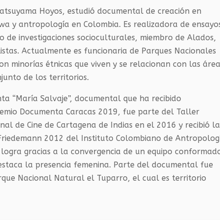
 Matsuyama Hoyos, estudió documental de creación en
awa y antropología en Colombia. Es realizadora de ensayo
do de investigaciones socioculturales, miembro de Alados,
stas. Actualmente es funcionaria de Parques Nacionales
n minorías étnicas que viven y se relacionan con las áre
unto de los territorios.
ta “María Salvaje”, documental que ha recibido
remio Documenta Caracas 2019, fue parte del Taller
nal de Cine de Cartagena de Indias en el 2016 y recibió l
 Friedemann 2012 del Instituto Colombiano de Antropolog
se logra gracias a la convergencia de un equipo conformad
estaca la presencia femenina. Parte del documental fue
rque Nacional Natural el Tuparro, el cual es territorio