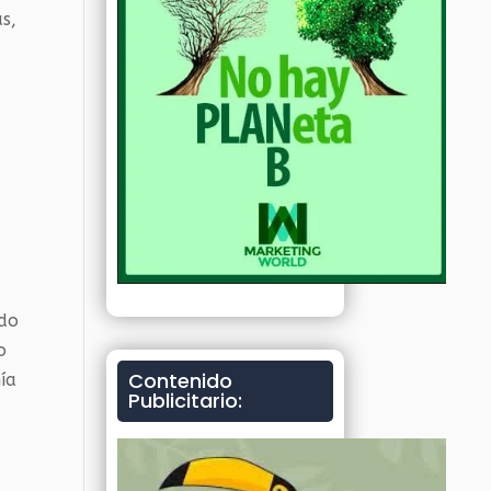
as,
ido
o
Contenido
ía
Publicitario: