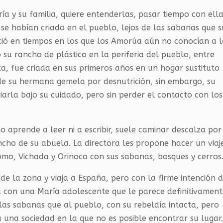
ría y su familia, quiere entenderlas, pasar tiempo con ell
s se habían criado en el pueblo, lejos de las sabanas que s
ció en tiempos en los que los Amorúa aún no conocían a l
o su rancho de plástico en la periferia del pueblo, entre
ta, fue criada en sus primeros años en un hogar sustituto
de su hermana gemela por desnutrición, sin embargo, su
iarla bajo su cuidado, pero sin perder el contacto con los
 aprende a leer ni a escribir, suele caminar descalza por
ncho de su abuela. La directora les propone hacer un viaj
 Tomo, Vichada y Orinoco con sus sabanas, bosques y cerros
de la zona y viaja a España, pero con la firme intención 
a con una María adolescente que le parece definitivamen
 las sabanas que al pueblo, con su rebeldía intacta, pero
na sociedad en la que no es posible encontrar su lugar