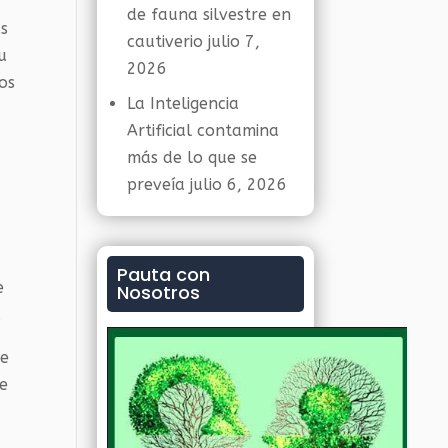
de fauna silvestre en
as
cautiverio
julio 7,
u
2026
os
La Inteligencia
Artificial contamina
más de lo que se
preveía
julio 6, 2026
Pauta con
e
Nosotros
.
de
te
.