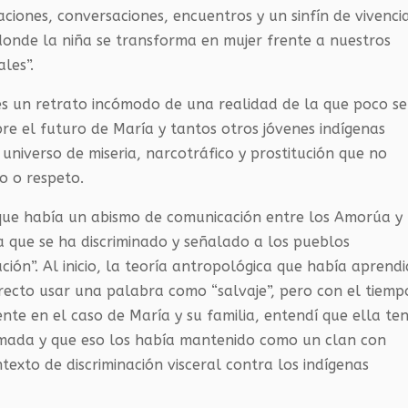
aciones, conversaciones, encuentros y un sinfín de vivenci
donde la niña se transforma en mujer frente a nuestros
les”.
 es un retrato incómodo de una realidad de la que poco se
e el futuro de María y tantos otros jóvenes indígenas
n universo de miseria, narcotráfico y prostitución que no
o o respeto.
que había un abismo de comunicación entre los Amorúa y
la que se ha discriminado y señalado a los pueblos
zación”. Al inicio, la teoría antropológica que había aprend
recto usar una palabra como “salvaje”, pero con el tiemp
nte en el caso de María y su familia, entendí que ella ten
nómada y que eso los había mantenido como un clan con
texto de discriminación visceral contra los indígenas