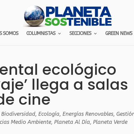
S SOMOS
COLUMNISTAS
SECCIONES
GREEN NEWS
ental ecológico
aje’ llega a salas
de cine
,
Biodiversidad
,
Ecología
,
Energías Renovables
,
Gestió
cias Medio Ambiente
,
Planeta Al Día
,
Planeta Verde