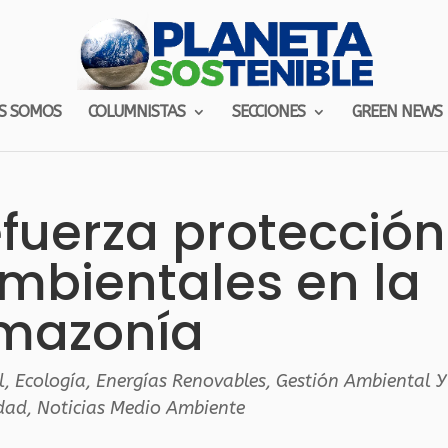
S SOMOS
COLUMNISTAS
SECCIONES
GREEN NEWS
fuerza protección
ambientales en la
mazonía
l
,
Ecología
,
Energías Renovables
,
Gestión Ambiental Y
idad
,
Noticias Medio Ambiente