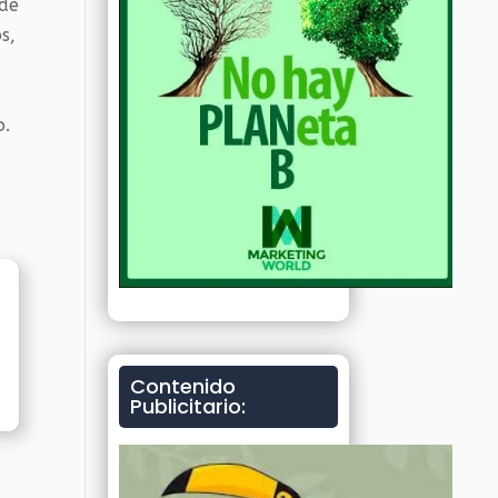
 de
s,
o.
Contenido
Publicitario: