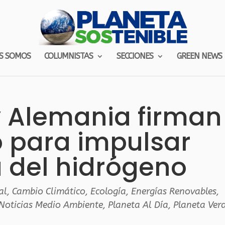
S SOMOS
COLUMNISTAS
SECCIONES
GREEN NEWS
 Alemania firman
 para impulsar
a del hidrógeno
al
,
Cambio Climático
,
Ecología
,
Energías Renovables
,
Noticias Medio Ambiente
,
Planeta Al Día
,
Planeta Ver