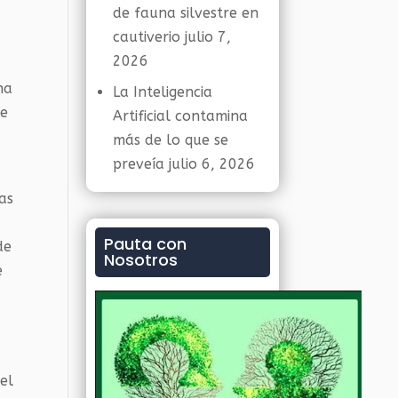
de fauna silvestre en
cautiverio
julio 7,
2026
s
na
La Inteligencia
ue
Artificial contamina
más de lo que se
preveía
julio 6, 2026
as
Pauta con
de
Nosotros
e
el