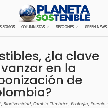
S SOMOS
COLUMNISTAS
SECCIONES
GREEN NEWS
ibles, ¿la clave
vanzar en la
bonización de
lombia?
l
,
Biodiversidad
,
Cambio Climático
,
Ecología
,
Energías