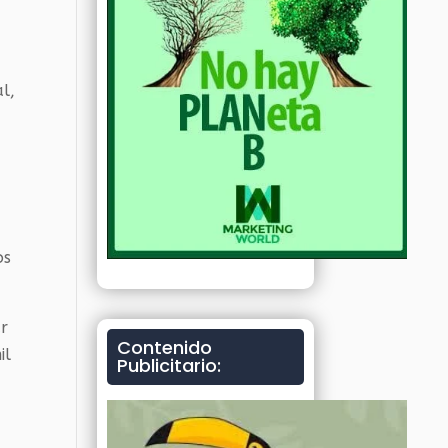
al,
os
ar
Contenido
il
Publicitario: