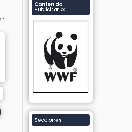
Contenido
Publicitario:
on
*
Secciones