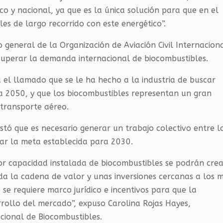
co y nacional, ya que es la única solución para que en el
s de largo recorrido con este energético”.
o general de la Organización de Aviación Civil Internacion
superar la demanda internacional de biocombustibles.
a el llamado que se le ha hecho a la industria de buscar
a 2050, y que los biocombustibles representan un gran
 transporte aéreo.
stó que es necesario generar un trabajo colectivo entre l
rar la meta establecida para 2030.
or capacidad instalada de biocombustibles se podrán cre
a la cadena de valor y unas inversiones cercanas a los m
 se requiere marco jurídico e incentivos para que la
rrollo del mercado”, expuso Carolina Rojas Hayes,
acional de Biocombustibles.