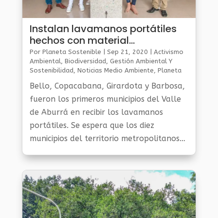
Instalan lavamanos portátiles
hechos con material
biodegradable
Por
Planeta Sostenible
|
Sep 21, 2020
|
Activismo
Ambiental
,
Biodiversidad
,
Gestión Ambiental Y
Sostenibilidad
,
Noticias Medio Ambiente
,
Planeta
Al Día
Bello, Copacabana, Girardota y Barbosa,
fueron los primeros municipios del Valle
de Aburrá en recibir los lavamanos
portátiles. Se espera que los diez
municipios del territorio metropolitanos
reciban los lavamanos con el fin de
promover así las medidas de
bioseguridad.