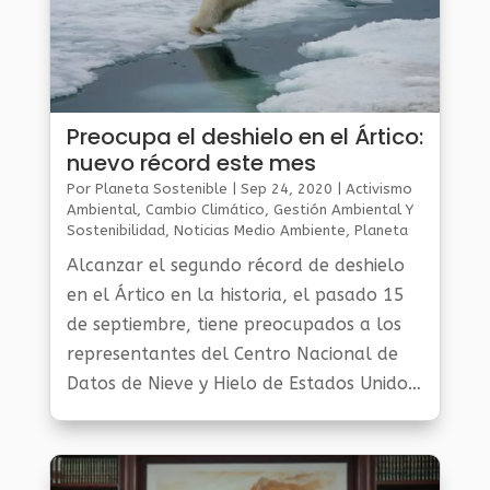
Preocupa el deshielo en el Ártico:
nuevo récord este mes
Por
Planeta Sostenible
|
Sep 24, 2020
|
Activismo
Ambiental
,
Cambio Climático
,
Gestión Ambiental Y
Sostenibilidad
,
Noticias Medio Ambiente
,
Planeta
Al Día
Alcanzar el segundo récord de deshielo
en el Ártico en la historia, el pasado 15
de septiembre, tiene preocupados a los
representantes del Centro Nacional de
Datos de Nieve y Hielo de Estados Unidos,
que detectaron un mínimo de 3,74
millones de kilómetros cuadrados.