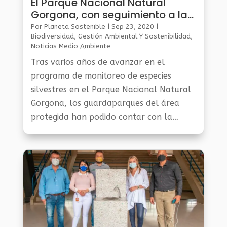
El Parque Nacional Natural
Gorgona, con seguimiento a las
aves marinas
Por
Planeta Sostenible
|
Sep 23, 2020
|
Biodiversidad
,
Gestión Ambiental Y Sostenibilidad
,
Noticias Medio Ambiente
Tras varios años de avanzar en el
programa de monitoreo de especies
silvestres en el Parque Nacional Natural
Gorgona, los guardaparques del área
protegida han podido contar con la
mayor línea de tiempo continua de
información de aves marinas en
Colombia, resaltando la...