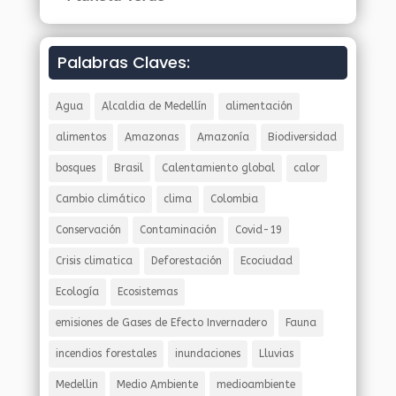
Palabras Claves:
Agua
Alcaldia de Medellín
alimentación
alimentos
Amazonas
Amazonía
Biodiversidad
bosques
Brasil
Calentamiento global
calor
Cambio climático
clima
Colombia
Conservación
Contaminación
Covid-19
Crisis climatica
Deforestación
Ecociudad
Ecología
Ecosistemas
emisiones de Gases de Efecto Invernadero
Fauna
incendios forestales
inundaciones
Lluvias
Medellin
Medio Ambiente
medioambiente