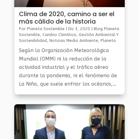
Clima de 2020, camino a ser el
más cálido de la historia
Por
Planeta Sostenible
|
Dic 3, 2020
|
Blog Planeta
Sostenible
,
Cambio Climático
,
Gestión Ambiental Y
Sostenibilidad
,
Noticias Medio Ambiente
,
Planeta
Al Día
Según la Organización Meteorológica
Mundial (OMM) ni la reducción de la
actividad industrial y el tráfico aéreo
durante la pandemia, ni el fenómeno de
La Niña, que suele enfriar los océanos,
frenaron el avance del calentamiento
global en 2020, que será uno de los
tres...