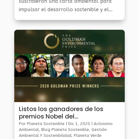
suscribieron una carta ambiental para
impulsar el desarrollo sostenible y el
bienestar de los habitantes de la región.
Entre los objetivos de la Carta...
Listos los ganadores de los
premios Nobel del
medioambiente
Por
Planeta Sostenible
|
Dic 1, 2020
|
Activismo
Ambiental
,
Blog Planeta Sostenible
,
Gestión
Ambiental Y Sostenibilidad
,
Planeta Verde