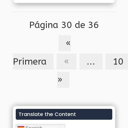
en pocas palabras, es la carta de
navegación que busca hacia 2032
planear...
Página 30 de 36
«
Primera
«
...
10
»
Translate the Content