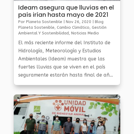
Ideam asegura que lluvias en el
país irían hasta mayo de 2021
Por
Planeta Sostenible
|
Nov 26, 2020
|
Blog
Planeta Sostenible
,
Cambio Climático
,
Gestión
Ambiental Y Sostenibilidad
,
Noticias Medio
Ambiente
,
Planeta Al Día
El más reciente informe del Instituto de
Hidrología, Meteorología y Estudios
Ambientales (Ideam) muestra que las
fuertes lluvias que se viven en el país
seguramente estarán hasta final de año,
e incluso, hasta mayo de 2021, por lo
que se pide a las autoridades estar...