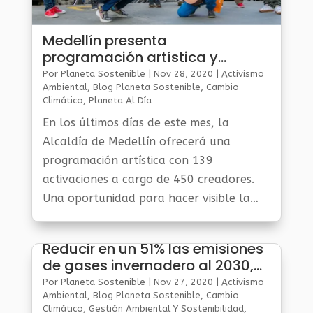
Medellín presenta
programación artística y
cultural
Por
Planeta Sostenible
|
Nov 28, 2020
|
Activismo
Ambiental
,
Blog Planeta Sostenible
,
Cambio
Climático
,
Planeta Al Día
En los últimos días de este mes, la
Alcaldía de Medellín ofrecerá una
programación artística con 139
activaciones a cargo de 450 creadores.
Una oportunidad para hacer visible la
diversidad cultural de la ciudad, con uso
consciente del espacio público y
Reducir en un 51% las emisiones
potenciando las...
de gases invernadero al 2030,
meta de Colombia
Por
Planeta Sostenible
|
Nov 27, 2020
|
Activismo
Ambiental
,
Blog Planeta Sostenible
,
Cambio
Climático
,
Gestión Ambiental Y Sostenibilidad
,